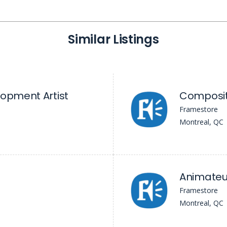
Similar Listings
lopment Artist
Composit
s
Framestore
Montreal, QC
Animateur
Framestore
Montreal, QC