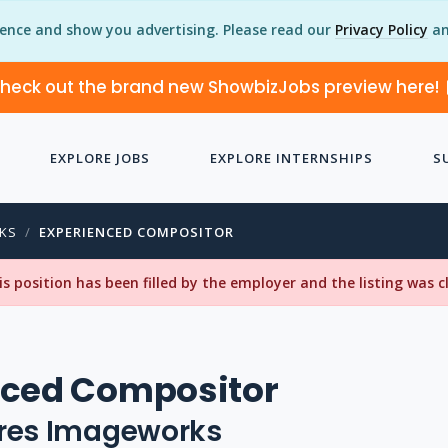
ience and show you advertising. Please read our
Privacy Policy
an
heck out the brand new ShowbizJobs preview here!
EXPLORE JOBS
EXPLORE INTERNSHIPS
S
KS
EXPERIENCED COMPOSITOR
his position has been filled by the employer and the listing was 
nced Compositor
ures Imageworks