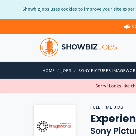
ShowbizJobs uses cookies to improve your site exper
C
SHOWBIZ
JOBS
HOME
JOBS
SONY PICTURES IMAGEWOR
Sorry! Looks like t
FULL TIME JOB
Experie
Sony Pict