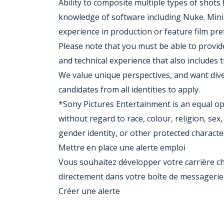
Ability to composite multiple types of shots 
knowledge of software including Nuke. Min
experience in production or feature film pre
Please note that you must be able to provide 
and technical experience that also includes t
We value unique perspectives, and want div
candidates from all identities to apply.
*Sony Pictures Entertainment is an equal op
without regard to race, colour, religion, sex, 
gender identity, or other protected character
Mettre en place une alerte emploi
Vous souhaitez développer votre carrière 
directement dans votre boîte de messagerie l
Créer une alerte
Jobcode: Reference SBJ-rvbpjn-216-73-216-163-42 in your application.