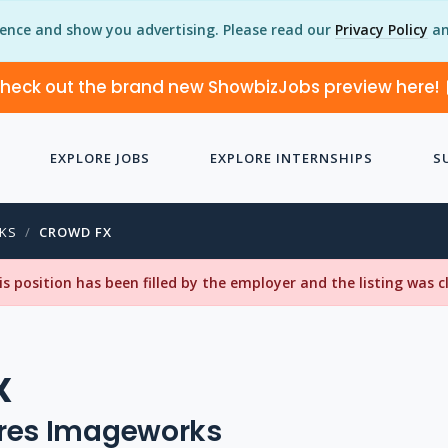
ience and show you advertising. Please read our
Privacy Policy
an
heck out the brand new ShowbizJobs preview here!
EXPLORE JOBS
EXPLORE INTERNSHIPS
S
KS
CROWD FX
his position has been filled by the employer and the listing was 
X
ures Imageworks