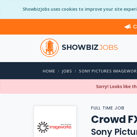
ShowbizJobs uses cookies to improve your site exper
C
SHOWBIZ
JOBS
HOME
JOBS
SONY PICTURES IMAGEWOR
Sorry! Looks like t
FULL TIME JOB
Crowd F
Sony Pict