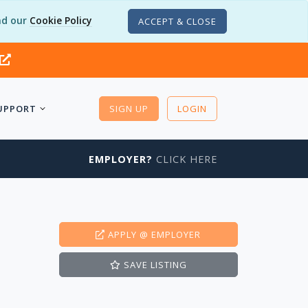
d our
Cookie Policy
ACCEPT & CLOSE
UPPORT
SIGN UP
LOGIN
EMPLOYER?
CLICK HERE
APPLY
@ EMPLOYER
SAVE
LISTING