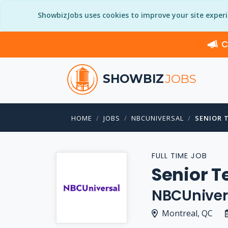
ShowbizJobs uses cookies to improve your site exper
C
SHOWBIZ
JOBS
HOME
JOBS
NBCUNIVERSAL
SENIOR 
FULL TIME JOB
Senior T
NBCUniver
Montreal, QC