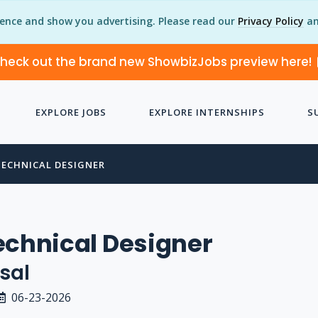
ience and show you advertising. Please read our
Privacy Policy
an
heck out the brand new ShowbizJobs preview here!
EXPLORE JOBS
EXPLORE INTERNSHIPS
S
TECHNICAL DESIGNER
echnical Designer
sal
06-23-2026