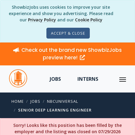
ShowbizJobs uses cookies to improve your site
experience and show you advertising. Please read
our
Privacy Policy
and our
Cookie Policy
ACCEPT & CLOSE
Check out the brand new ShowbizJobs
preview here!
JOBS
INTERNS
HOME
JOBS
NBCUNIVERSAL
SENIOR DEEP LEARNING ENGINEER
Sorry! Looks like this position has been filled by the
employer and the listing was closed on 07/29/2026